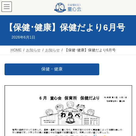
コ
ナ
ン
ビ
テ
ゲ
ン
ー
ツ
シ
【保健･健康】保健だより6月号
へ
ョ
ス
ン
2026年6月1日
キ
に
ッ
移
HOME
お知らせ
お知らせ
【保健･健康】保健だより6月号
プ
動
保健・健康