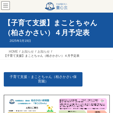
コ
ナ
ン
ビ
テ
ゲ
ン
ー
ツ
シ
【子育て支援】まことちゃん
へ
ョ
ス
ン
（柏さかさい）４月予定表
キ
に
ッ
移
2025年3月19日
プ
動
HOME
お知らせ
お知らせ
【子育て支援】まことちゃん（柏さかさい）４月予定表
子育て支援：まことちゃん（柏さかさい保
育園）