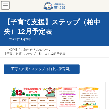
コ
ナ
ン
ビ
テ
ゲ
ン
ー
ツ
シ
【子育て支援】ステップ（柏中
へ
ョ
ス
ン
央）12月予定表
キ
に
ッ
移
2025年11月28日
プ
動
HOME
お知らせ
お知らせ
【子育て支援】ステップ（柏中央）12月予定表
子育て支援：ステップ（柏中央保育園）