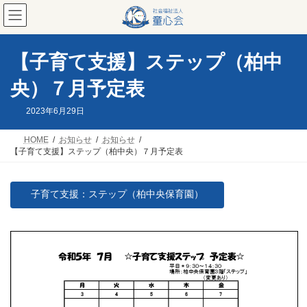
コ
ナ
ン
ビ
テ
ゲ
ン
ー
ツ
シ
【子育て支援】ステップ（柏中
へ
ョ
ス
ン
央）７月予定表
キ
に
ッ
移
2023年6月29日
プ
動
HOME
お知らせ
お知らせ
【子育て支援】ステップ（柏中央）７月予定表
子育て支援：ステップ（柏中央保育園）