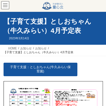
コ
ナ
ン
ビ
テ
ゲ
ン
ー
ツ
シ
【子育て支援】としおちゃん
へ
ョ
ス
ン
（牛久みらい）4月予定表
キ
に
ッ
移
2023年3月14日
プ
動
HOME
お知らせ
お知らせ
【子育て支援】としおちゃん（牛久みらい）4月予定表
子育て支援：としおちゃん(牛久みらい保
育園)