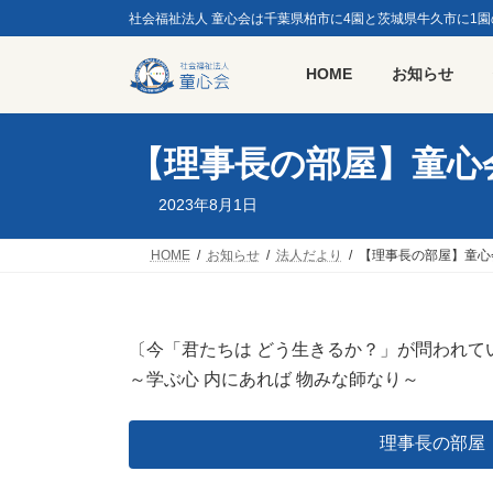
コ
ナ
社会福祉法人 童心会は千葉県柏市に4園と茨城県牛久市に1
ン
ビ
テ
ゲ
HOME
お知らせ
ン
ー
ツ
シ
へ
ョ
ス
ン
【理事長の部屋】童心
キ
に
ッ
移
2023年8月1日
プ
動
HOME
お知らせ
法人だより
【理事長の部屋】童心
〔今「君たちは どう生きるか？」が問われて
～学ぶ心 内にあれば 物みな師なり～
理事長の部屋