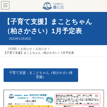
コ
ナ
ン
ビ
テ
ゲ
ン
ー
ツ
シ
【子育て支援】まことちゃん
へ
ョ
ス
ン
（柏さかさい）1月予定表
キ
に
ッ
移
2023年12月20日
プ
動
HOME
お知らせ
お知らせ
【子育て支援】まことちゃん（柏さかさい）1月予定表
子育て支援：まことちゃん（柏さかさい保
育園）