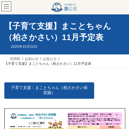
コ
ナ
ン
ビ
テ
ゲ
ン
ー
ツ
シ
【子育て支援】まことちゃん
へ
ョ
ス
ン
（柏さかさい）11月予定表
キ
に
ッ
移
2025年10月22日
プ
動
HOME
お知らせ
お知らせ
【子育て支援】まことちゃん（柏さかさい）11月予定表
子育て支援：まことちゃん（柏さかさい保
育園）