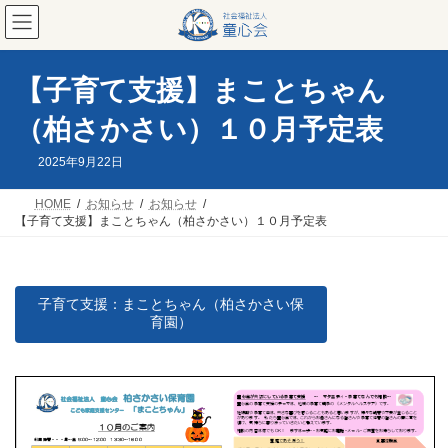
コ
ナ
ン
ビ
テ
ゲ
ン
ー
ツ
シ
【子育て支援】まことちゃん
へ
ョ
ス
ン
（柏さかさい）１０月予定表
キ
に
ッ
移
2025年9月22日
プ
動
HOME
お知らせ
お知らせ
【子育て支援】まことちゃん（柏さかさい）１０月予定表
子育て支援：まことちゃん（柏さかさい保
育園）