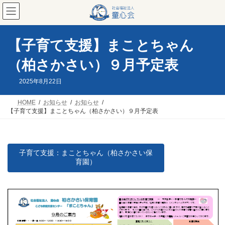
コ
ナ
ン
ビ
テ
ゲ
ン
ー
ツ
シ
【子育て支援】まことちゃん
へ
ョ
ス
ン
（柏さかさい）９月予定表
キ
に
ッ
移
2025年8月22日
プ
動
HOME
お知らせ
お知らせ
【子育て支援】まことちゃん（柏さかさい）９月予定表
子育て支援：まことちゃん（柏さかさい保
育園）