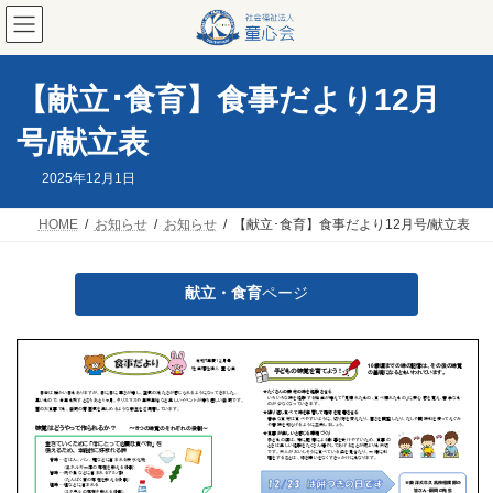
コ
ナ
ン
ビ
テ
ゲ
ン
ー
ツ
シ
【献立･食育】食事だより12月
へ
ョ
ス
ン
号/献立表
キ
に
ッ
移
2025年12月1日
プ
動
HOME
お知らせ
お知らせ
【献立･食育】食事だより12月号/献立表
献立・食育
ページ