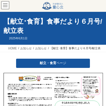
コ
ナ
ン
ビ
テ
ゲ
ン
ー
ツ
シ
【献立･食育】食事だより６月号/
へ
ョ
ス
ン
献立表
キ
に
ッ
移
2025年6月1日
プ
動
HOME
お知らせ
お知らせ
【献立･食育】食事だより６月号/献立表
献立・食育
ページ