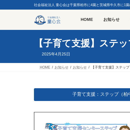
コ
ナ
社会福祉法人 童心会は千葉県柏市に4園と茨城県牛久市に1
ン
ビ
テ
ゲ
HOME
お知らせ
ン
ー
ツ
シ
へ
ョ
ス
ン
【子育て支援】ステッ
キ
に
ッ
移
2025年4月25日
プ
動
HOME
お知らせ
お知らせ
【子育て支援】ステップ
子育て支援：ステップ（柏