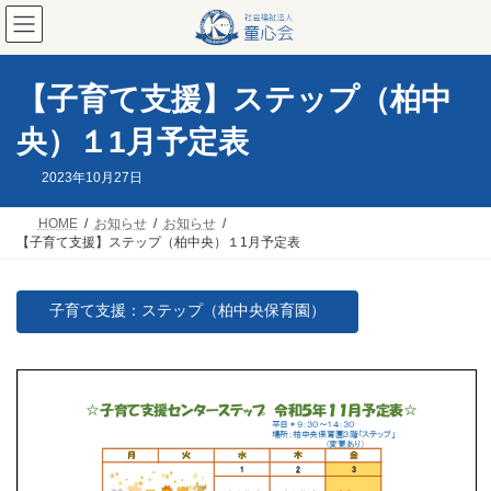
コ
ナ
ン
ビ
テ
ゲ
ン
ー
ツ
シ
【子育て支援】ステップ（柏中
へ
ョ
ス
ン
央）１1月予定表
キ
に
ッ
移
2023年10月27日
プ
動
HOME
お知らせ
お知らせ
【子育て支援】ステップ（柏中央）１1月予定表
子育て支援：ステップ（柏中央保育園）