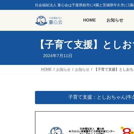
コ
ナ
社会福祉法人 童心会は千葉県柏市に4園と茨城県牛久市に1
ン
ビ
テ
ゲ
HOME
お知らせ
ン
ー
ツ
シ
へ
ョ
ス
ン
【子育て支援】としお
キ
に
ッ
移
2024年7月11日
プ
動
HOME
お知らせ
お知らせ
【子育て支援】としおち
子育て支援：としおちゃん(牛